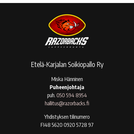
Etelä-Karjalan Soikiopallo Ry
Miska Hänninen
Puheenjohtaja
puh.
050 594 8954
hallitus@razorbacks.fi
Yhdistyksen tilinumero
FI48 5620 0920 5728 97