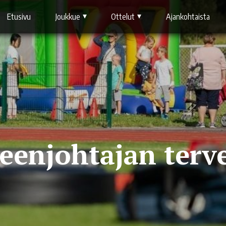
Etusivu
Joukkue
Ottelut
Ajankohtaista
eenjohtajan terve