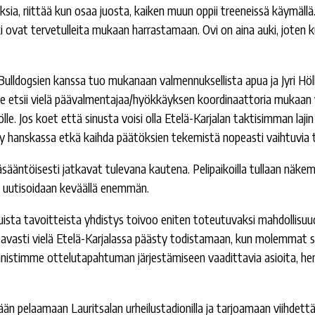
ia, riittää kun osaa juosta, kaiken muun oppii treeneissä käymällä. 
ikki ovat tervetulleita mukaan harrastamaan. Ovi on aina auki, joten k
ulldogsien kanssa tuo mukanaan valmennuksellista apua ja Jyri Hö
 etsii vielä päävalmentajaa/hyökkäyksen koordinaattoria mukaan
ilölle. Jos koet että sinusta voisi olla Etelä-Karjalan taktisimman laji
hanskassa etkä kaihda päätöksien tekemistä nopeasti vaihtuvia tapa
sääntöisesti jatkavat tulevana kautena. Pelipaikoilla tullaan näke
tä uutisoidaan keväällä enemmän.
ista tavoitteista yhdistys toivoo eniten toteutuvaksi mahdollisuu
ttavasti vielä Etelä-Karjalassa päästy todistamaan, kun molemmat s
nistimme ottelutapahtuman järjestämiseen vaadittavia asioita, hen
ään pelaamaan Lauritsalan urheilustadionilla ja tarjoamaan viihdett