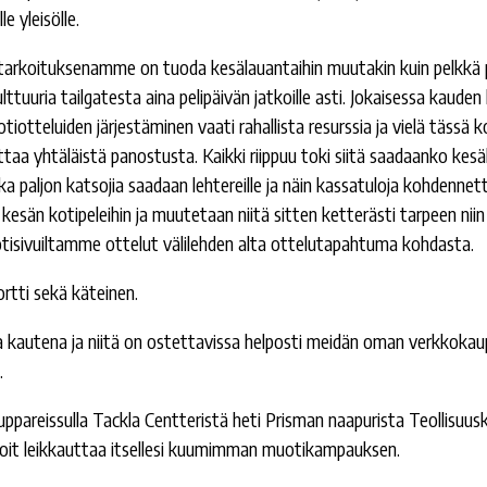
e yleisölle.
, tarkoituksenamme on tuoda kesälauantaihin muutakin kuin pelkkä 
lttuuria tailgatesta aina pelipäivän jatkoille asti. Jokaisessa kauden
tteluiden järjestäminen vaati rahallista resurssia ja vielä tässä ko
taa yhtäläistä panostusta. Kaikki riippuu toki siitä saadaanko kesällä
ka paljon katsojia saadaan lehtereille ja näin kassatuloja kohdenne
kesän kotipeleihin ja muutetaan niitä sitten ketterästi tarpeen nii
kotisivuiltamme ottelut välilehden alta ottelutapahtuma kohdasta.
rtti sekä käteinen.
 kautena ja niitä on ostettavissa helposti meidän oman verkkokaup
.
uppareissulla Tackla Centteristä heti Prisman naapurista Teollisuu
 voit leikkauttaa itsellesi kuumimman muotikampauksen.