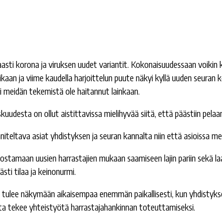
aasti korona ja viruksen uudet variantit. Kokonaisuudessaan voiki
kaan ja viime kaudella harjoittelun puute näkyi kyllä uuden seura
ei meidän tekemistä ole haitannut lainkaan.
uudesta on ollut aistittavissa mielihyvää siitä, että päästiin pelaa
iteltava asiat yhdistyksen ja seuran kannalta niin että asioissa me
ostamaan uusien harrastajien mukaan saamiseen lajin pariin sekä laa
sti tilaa ja keinonurmi.
 tulee näkymään aikaisempaa enemmän paikallisesti, kun yhdisty
ta tekee yhteistyötä harrastajahankinnan toteuttamiseksi.