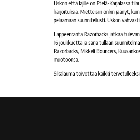
Uskon että lajille on Etelä-Karjalassa ti
harjoituksia. Mietteisiin onkin jäänyt, ku
pelaamaan suunnitellusti. Uskon vahvasti
Lappeenranta Razorbacks jatkaa tulevana 
16 joukkuetta ja sarja tullaan suunnite
Razorbacks, Mikkeli Bouncers, Kuusankosk
muotoonsa.
Sikalauma toivottaa kaikki tervetulleeksi 