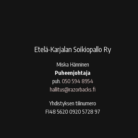
Etelä-Karjalan Soikiopallo Ry
Miska Hänninen
Puheenjohtaja
puh.
050 594 8954
hallitus@razorbacks.fi
Yhdistyksen tilinumero
FI48 5620 0920 5728 97