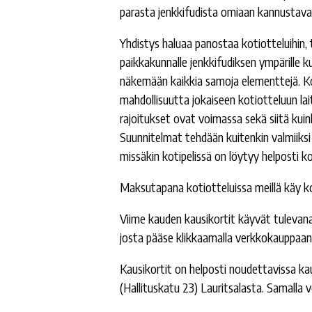
parasta jenkkifudista omiaan kannustavall
Yhdistys haluaa panostaa kotiotteluihin
paikkakunnalle jenkkifudiksen ympärille ku
näkemään kaikkia samoja elementtejä. Kotio
mahdollisuutta jokaiseen kotiotteluun lait
rajoitukset ovat voimassa sekä siitä kuin
Suunnitelmat tehdään kuitenkin valmiiksi 
missäkin kotipelissä on löytyy helposti 
Maksutapana kotiotteluissa meillä käy ko
Viime kauden kausikortit käyvät tulevana
josta pääse klikkaamalla verkkokauppaan
Kausikortit on helposti noudettavissa ka
(Hallituskatu 23) Lauritsalasta. Samalla