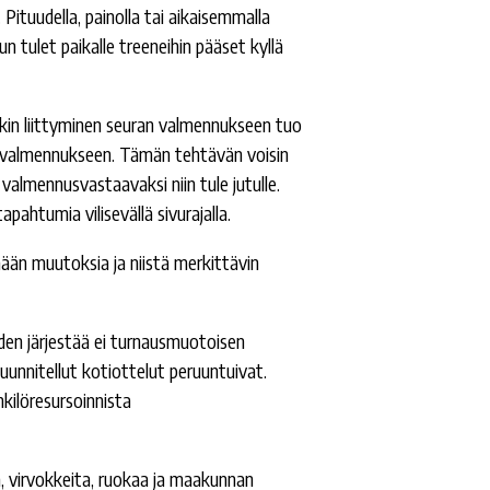
Pituudella, painolla tai aikaisemmalla
un tulet paikalle treeneihin pääset kyllä
lkin liittyminen seuran valmennukseen tuo
 valmennukseen. Tämän tehtävän voisin
n valmennusvastaavaksi niin tule jutulle.
htumia vilisevällä sivurajalla.
mään muutoksia ja niistä merkittävin
den järjestää ei turnausmuotoisen
uunnitellut kotiottelut peruuntuivat.
kilöresursoinnista
ä, virvokkeita, ruokaa ja maakunnan