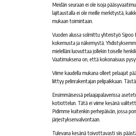
Meidän seuraan ei ole isoja pääsyvaatimuks
lajitaustalla ei ole meille merkitystä, ka
mukaan toimintaan.
Vuoden alussa solmittu yhteistyö Sipoo B
kokemusta ja näkemystä. Yhdistyksemme
mielelläni luovuttaa jollekin toiselle henk
Vaatimuksena on, että kokonaisuus pysyy 
Viime kaudella mukana olleet pelaajat pää
liittyy pelinrakentajan pelipaikkaan. Täs
Ensimmäisessä pelaajapalaverissa asetetu
kotiottelun. Tätä ei viime kesänä valite
Pidimme kuitenkin perhepäivän, jossa pon
järjestyksenvalvontaan.
Tulevana kesänä toivottavasti siis pääst