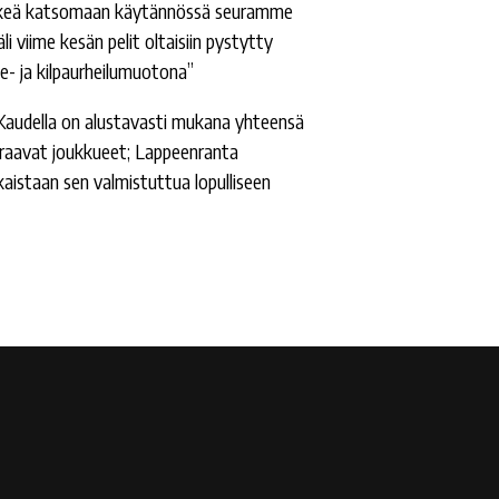
sti väkeä katsomaan käytännössä seuramme
i viime kesän pelit oltaisiin pystytty
e- ja kilpaurheilumuotona”
 Kaudella on alustavasti mukana yhteensä
uraavat joukkueet; Lappeenranta
aistaan sen valmistuttua lopulliseen