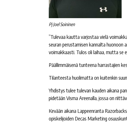
Pj Joel Soininen
”Tulevaa kautta varjostaa vielä voimakk
seuran perustamisen kannalta huonoon ai
voimakkaasti. Tulos oli laihaa, mutta se 
Päällimmäisenä tunteena harrastajien kesk
Tilanteesta huolimatta on kuitenkin suunn
Yhdistys tulee tulevan kauden aikana pan
pidetään Visma Areenalla, jossa on riittävä
Kevään aikana Lappeenranta Razorbacks
opiskelijoiden Decas Marketing osuuskun