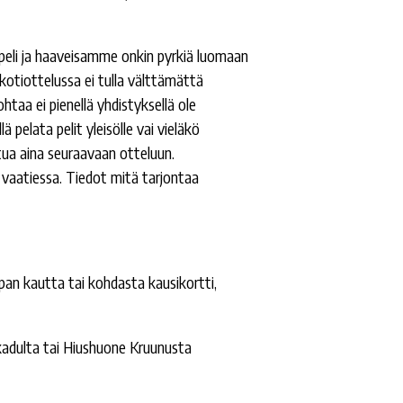
peli ja haaveisamme onkin pyrkiä luomaan
 kotiottelussa ei tulla välttämättä
htaa ei pienellä yhdistyksellä ole
 pelata pelit yleisölle vai vieläkö
ttua aina seuraavaan otteluun.
n vaatiessa. Tiedot mitä tarjontaa
an kautta tai kohdasta kausikortti,
skadulta tai Hiushuone Kruunusta