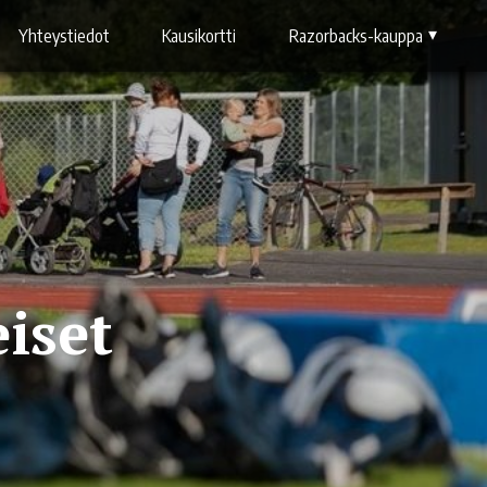
Yhteystiedot
Kausikortti
Razorbacks-kauppa
iset