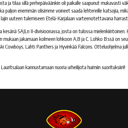
lausta ja tilaa sillä perhepäiväänkin oli paikalle saapunut mukava
inka paljon enemmän olisimme voineet saada lehtereille katsojia, mikäl
 lajin uuteen tulemiseen Etelä-Karjalaan varteenotettavana harrast
kesänä SAJLn II-divisioonassa, josta on tulossa mielenkiintoinen.
lman mukaan jakamaan kolmeen lohkoon A,B ja C. Lohko B:ssä on se
i Cowboys, Lahti Panthers ja Hyvinkää Falcons. Otteluohjelma julk
Lauritsalaan kannustamaan nuoria urheilijota huimiin suorituksiin!!