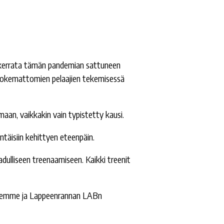
n kerrata tämän pandemian sattuneen
n kokemattomien pelaajien tekemisessä
maan, vaikkakin vain typistetty kausi.
ntäisiin kehittyen eteenpäin.
dulliseen treenaamiseen. Kaikki treenit
ksemme ja Lappeenrannan LABn